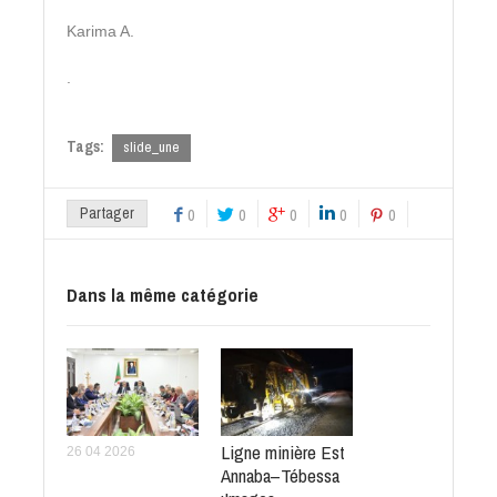
Karima A.
.
Tags:
slide_une
Partager
0
0
0
0
0
Dans la même catégorie
Ligne minière Est
26 04 2026
Annaba–Tébessa