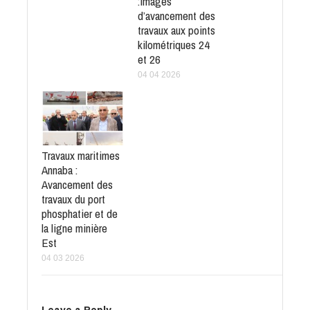
:Images
d’avancement des
travaux aux points
kilométriques 24
et 26
04 04 2026
Travaux maritimes
Annaba :
Avancement des
travaux du port
phosphatier et de
la ligne minière
Est
04 03 2026
Leave a Reply