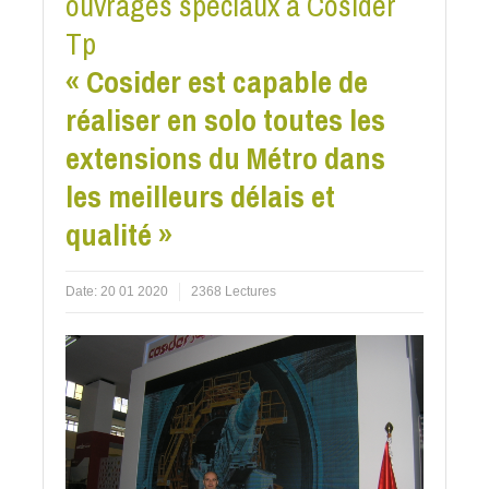
ouvrages spéciaux à Cosider
Tp
« Cosider est capable de
réaliser en solo toutes les
extensions du Métro dans
les meilleurs délais et
qualité »
Date:
20 01 2020
2368 Lectures