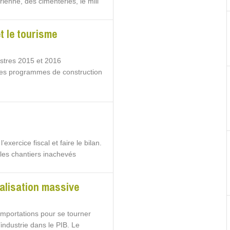
ienne, des cimenteries, le mill
t le tourisme
stres 2015 et 2016
des programmes de construction
exercice fiscal et faire le bilan.
 les chantiers inachevés
ialisation massive
x importations pour se tourner
’industrie dans le PIB. Le