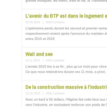
grande mosquée, les métro, tram et rail, la Transsahar
L’avenir du BTP est dans le logement e
26 05 2016
|
6630 Lectures
L’optimisme perdu durant les second et premier seme
respectivement revient après l’annonce du maintien 
entre 2015 et 2019
Wait and see
15 11 2015
|
4433 Lectures
L’année 2015 tire à sa fin ; plus qu’un mois pour clore l’
Ce que nous retiendrons durant ces 11 mois, a priori,
De la construction massive à l’industr
13 10 2015
|
4561 Lectures
Avec un baril à 50 dollars, l’Algérie fait volte-face au
vers l’industrie, en souhaitant renforcer son poids de l