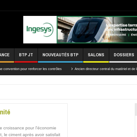
ANCE
BTP JT
NOUVEAUTÉS BTP
SALONS
DOSSIERS
pour renforcer les contrôles
Ancien directeur central du matériel et de la traction, 
nité
 de croissance pour l'économie
 le ciment après avoir satisfait