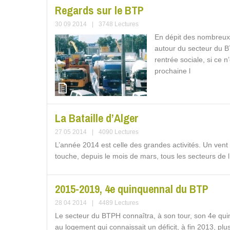
Regards sur le BTP
30 09 2014
|
3748 Lectures
En dépit des nombreux
autour du secteur du B
rentrée sociale, si ce n
prochaine l
La Bataille d’Alger
27 05 2014
|
4090 Lectures
L’année 2014 est celle des grandes activités. Un vent
touche, depuis le mois de mars, tous les secteurs de l’h
2015-2019, 4e quinquennal du BTP
28 04 2014
|
4489 Lectures
Le secteur du BTPH connaîtra, à son tour, son 4e quin
au logement qui connaissait un déficit, à fin 2013, plus