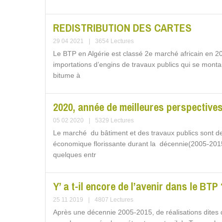
REDISTRIBUTION DES CARTES
29 04 2021
|
3654 Lectures
Le BTP en Algérie est classé 2e marché africain en 
importations d’engins de travaux publics qui se monta
bitume à
2020, année de meilleures perspective
05 02 2020
|
5329 Lectures
Le marché du bâtiment et des travaux publics sont deu
économique florissante durant la décennie(2005-201
quelques entr
Y’ a t-il encore de l’avenir dans le BTP 
25 11 2019
|
4807 Lectures
Après une décennie 2005-2015, de réalisations dites d