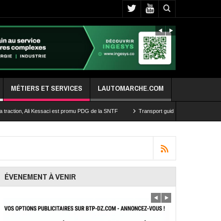
MÉTIERS ET SERVICES
LAUTOMARCHE.COM
Ali Kessaci est promu PDG de la SNTF
Transport guidé de la capitale: les travaux d’ex
ÉVENEMENT À VENIR