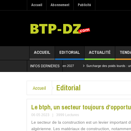
Accueil
Abonnement
Publicité
ACCUEIL
EDITORIAL
ACTUALITÉ
TEND
INFOS DERNIÈRES
ur un projet structurant attendu en 2027
Surcharge des poids lourds : une convention 
les travaux du tronçon Bouchegouf–Dréa de la Ligne minière Est
Editorial
Accueil
Le btph, un secteur toujours d’opportu
06 05 2023
|
3999 Lectures
Le secteur de la construction est un levier important
algérienne. Les matériaux de construction, notamment,