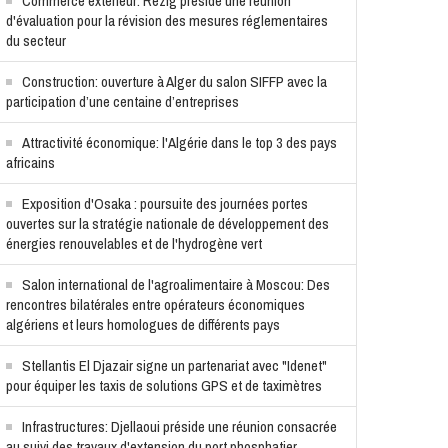
Commerce extérieur: Rezig préside une réunion
d'évaluation pour la révision des mesures réglementaires
du secteur
Construction: ouverture à Alger du salon SIFFP avec la
participation d’une centaine d’entreprises
Attractivité économique: l'Algérie dans le top 3 des pays
africains
Exposition d'Osaka : poursuite des journées portes
ouvertes sur la stratégie nationale de développement des
énergies renouvelables et de l'hydrogène vert
Salon international de l'agroalimentaire à Moscou: Des
rencontres bilatérales entre opérateurs économiques
algériens et leurs homologues de différents pays
Stellantis El Djazair signe un partenariat avec "Idenet"
pour équiper les taxis de solutions GPS et de taximètres
Infrastructures: Djellaoui préside une réunion consacrée
au suivi des travaux d'extension du port phosphatier