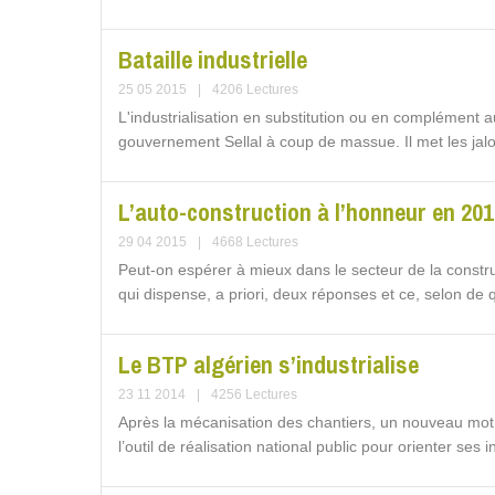
Bataille industrielle
25 05 2015
|
4206 Lectures
L'industrialisation en substitution ou en complément a
gouvernement Sellal à coup de massue. Il met les jal
L’auto-construction à l’honneur en 20
29 04 2015
|
4668 Lectures
Peut-on espérer à mieux dans le secteur de la constr
qui dispense, a priori, deux réponses et ce, selon de q
Le BTP algérien s’industrialise
23 11 2014
|
4256 Lectures
Après la mécanisation des chantiers, un nouveau mot d
l’outil de réalisation national public pour orienter ses