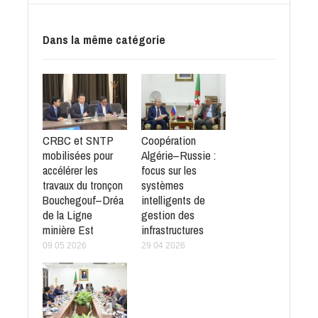
Dans la même catégorie
CRBC et SNTP
Coopération
mobilisées pour
Algérie–Russie :
accélérer les
focus sur les
travaux du tronçon
systèmes
Bouchegouf–Dréa
intelligents de
de la Ligne
gestion des
minière Est
infrastructures
09 05 2026
29 04 2026