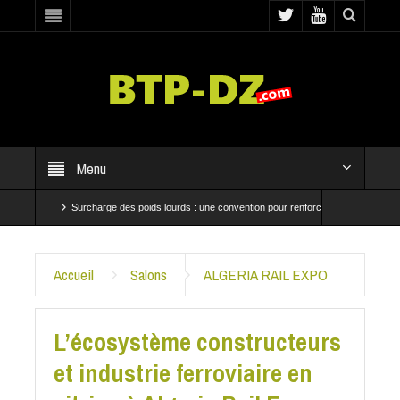
Menu
7
Surcharge des poids lourds : une convention pour renforcer les contrôles
A
sent à Baraki et Bab El Oued
CRBC et SNTP mobilisées pour accélérer les travaux d
Accueil
Salons
ALGERIA RAIL EXPO
L’écosystème constructeurs
et industrie ferroviaire en