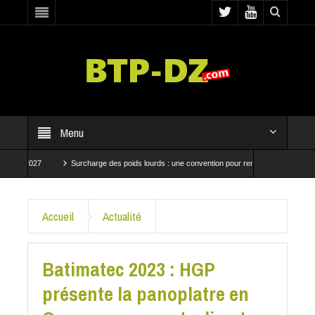
Menu
n 2027
Surcharge des poids lourds : une convention pour renforcer les contrôles
ogressent à Baraki et Bab El Oued
CRBC et SNTP mobilisées pour accélérer les trava
Accueil
Actualité
Batimatec 2023 : HGP
présente la panoplatre en