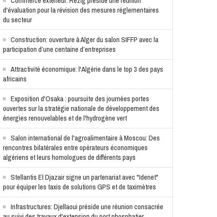
Commerce extérieur: Rezig préside une réunion
d'évaluation pour la révision des mesures réglementaires
du secteur
Construction: ouverture à Alger du salon SIFFP avec la
participation d’une centaine d’entreprises
Attractivité économique: l'Algérie dans le top 3 des pays
africains
Exposition d'Osaka : poursuite des journées portes
ouvertes sur la stratégie nationale de développement des
énergies renouvelables et de l'hydrogène vert
Salon international de l'agroalimentaire à Moscou: Des
rencontres bilatérales entre opérateurs économiques
algériens et leurs homologues de différents pays
Stellantis El Djazair signe un partenariat avec "Idenet"
pour équiper les taxis de solutions GPS et de taximètres
Infrastructures: Djellaoui préside une réunion consacrée
au suivi des travaux d'extension du port phosphatier