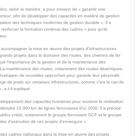
s, selon le ministre, a pour mission de « garantir une
cteur, afin de développer des capacités en matière de gestion
isation des techniques modernes de gestion durable ». Il a
 renforcer la formation continue des cadres » pour qu’ils
eur.
our accompagner la mise en œuvre des projets d’infrastructures
grands projets dans le domaine des routes, des chemins de fer
qué l’importance de la gestion et de la maintenance des
s. « La maintenance des routes, notamment des routes désertiques,
développer de nouvelles approches pour garantir leur pérennité,
e de poids sur certaines infrastructures, comme c’est le cas de
 a-t-il expliqué.
veloppement des capacités humaines pour soutenir la réalisation
eindre 15 000 km de lignes ferroviaires d’ici 2030. Il a précisé
blics créés, notamment le groupe ferroviaire GCF et le groupe
les d’exécution de ces projets d’envergure ».
 des cadres nationaux dans la mise en œuvre des projets