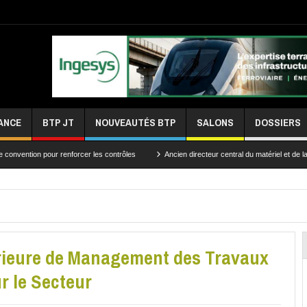
ANCE
BTP JT
NOUVEAUTÉS BTP
SALONS
DOSSIERS
pour renforcer les contrôles
Ancien directeur central du matériel et de la traction, 
érieure de Management des Travaux
r le Secteur