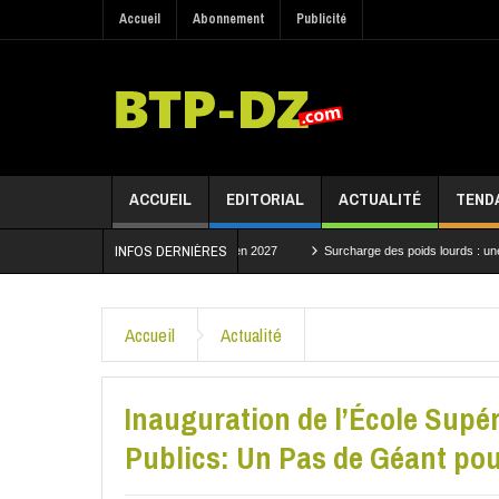
Accueil
Abonnement
Publicité
ACCUEIL
EDITORIAL
ACTUALITÉ
TEND
INFOS DERNIÈRES
r un projet structurant attendu en 2027
Surcharge des poids lourds : une convention 
es travaux du tronçon Bouchegouf–Dréa de la Ligne minière Est
Accueil
Actualité
Inauguration de l’École Sup
Publics: Un Pas de Géant pou