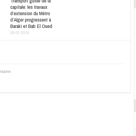
Transport guidé de la
capitale: les travaux
d’extension du Métro
d’Alger progressent à
Baraki et Bab El Oued
09 05 2026
taire.