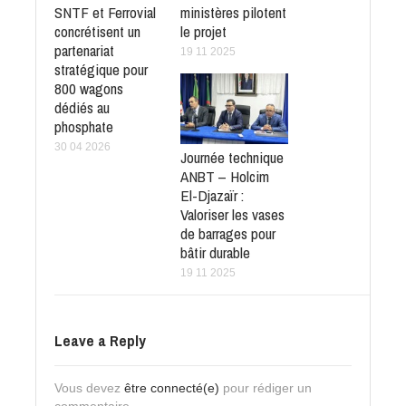
SNTF et Ferrovial
ministères pilotent
concrétisent un
le projet
partenariat
19 11 2025
stratégique pour
800 wagons
dédiés au
phosphate
30 04 2026
Journée technique
ANBT – Holcim
El-Djazaïr :
Valoriser les vases
de barrages pour
bâtir durable
19 11 2025
Leave a Reply
Vous devez
être connecté(e)
pour rédiger un