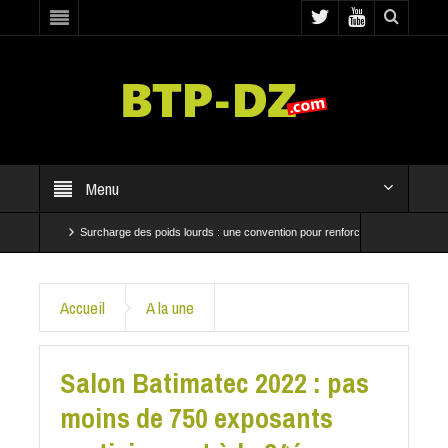
Menu
Surcharge des poids lourds : une convention pour renforcer les contrôles
An
sent à Baraki et Bab El Oued
CRBC et SNTP mobilisées pour accélérer les travaux du
Accueil
A la une
Salon Batimatec 2022 : pas
moins de 750 exposants