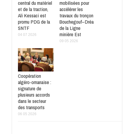
central du matériel
mobilisées pour
et de la traction,
accélérer les
Ali Kessaci est
travaux du tronçon
promu PDG de la
Bouchegouf–Dréa
SNTF
de la Ligne
minière Est
04 07 2026
09 05 2026
Coopération
algéro-omanaise :
signature de
plusieurs accords
dans le secteur
des transports
06 05 2026