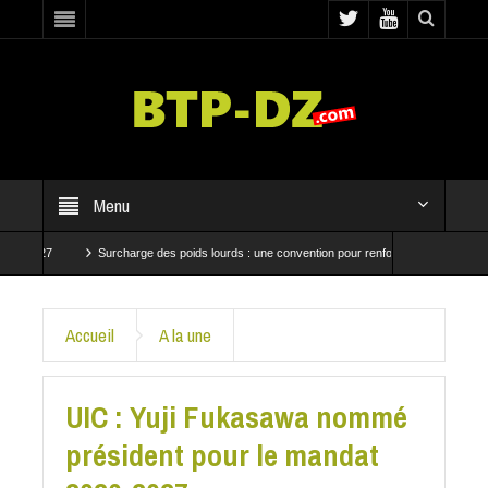
Menu
027
Surcharge des poids lourds : une convention pour renforcer les contrôles
essent à Baraki et Bab El Oued
CRBC et SNTP mobilisées pour accélérer les travaux 
Accueil
A la une
UIC : Yuji Fukasawa nommé
président pour le mandat