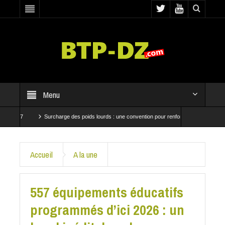
Menu
027
Surcharge des poids lourds : une convention pour renforcer les contrôles
essent à Baraki et Bab El Oued
CRBC et SNTP mobilisées pour accélérer les travaux 
Accueil
A la une
557 équipements éducatifs
programmés d’ici 2026 : un