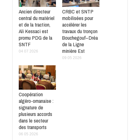
Ancien directeur
CRBC et SNTP
central du matériel
mobilisées pour
et de la traction,
accélérer les
Ali Kessaci est
travaux du tronçon
promu PDG de la
Bouchegouf–Dréa
SNTF
de la Ligne
minière Est
04 07 2026
09 05 2026
Coopération
algéro-omanaise :
signature de
plusieurs accords
dans le secteur
des transports
06 05 2026