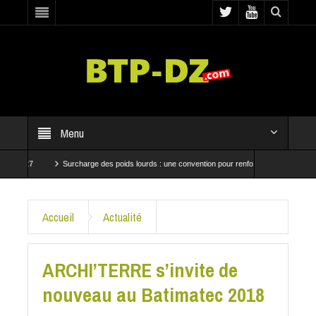
Menu
027
Surcharge des poids lourds : une convention pour renforcer les contrôles
essent à Baraki et Bab El Oued
CRBC et SNTP mobilisées pour accélérer les travaux 
Accueil
Actualité
ARCHI’TERRE s’invite de
nouveau au Batimatec 2018