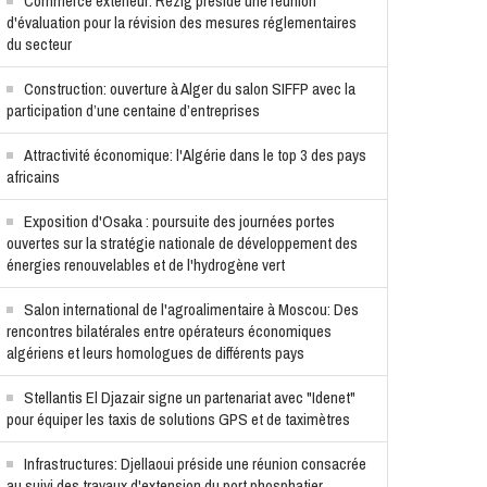
Commerce extérieur: Rezig préside une réunion
d'évaluation pour la révision des mesures réglementaires
du secteur
Construction: ouverture à Alger du salon SIFFP avec la
participation d’une centaine d’entreprises
Attractivité économique: l'Algérie dans le top 3 des pays
africains
Exposition d'Osaka : poursuite des journées portes
ouvertes sur la stratégie nationale de développement des
énergies renouvelables et de l'hydrogène vert
Salon international de l'agroalimentaire à Moscou: Des
rencontres bilatérales entre opérateurs économiques
algériens et leurs homologues de différents pays
Stellantis El Djazair signe un partenariat avec "Idenet"
pour équiper les taxis de solutions GPS et de taximètres
Infrastructures: Djellaoui préside une réunion consacrée
au suivi des travaux d'extension du port phosphatier