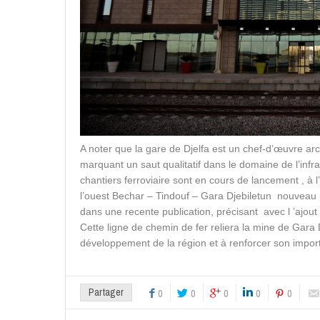
A noter que la gare de Djelfa est un chef-d’œuvre arc
marquant un saut qualitatif dans le domaine de l’infr
chantiers ferroviaire sont en cours de lancement , à l
l’ouest Bechar – Tindouf – Gara Djebiletun nouveau p
dans une recente publication, précisant avec l ’ajout 
Cette ligne de chemin de fer reliera la mine de Gara 
développement de la région et à renforcer son impo
Partager
0
0
0
0
0