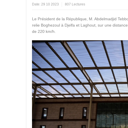
Date:
29 10 2023
807 Lectures
Le Président de la République, M. Abdelmadjid Tebboun
relie Boghezoul à Djelfa et Laghout, sur une distance
de 220 km/h.