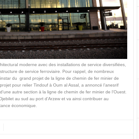
hitectural moderne avec des installations de service diversifiées,
astructure de service ferroviaire. Pour rappel, de nombreux
’instar du grand projet de la ligne de chemin de fer minier de
rojet pour relier Tindouf à Oum al Assal, a annoncé l’anesrif
d’une autre section à la ligne de chemin de fer minier de l’Ouest.
Djebilet au sud au port d’Arzew et va ainsi contribuer au
rtance économique.