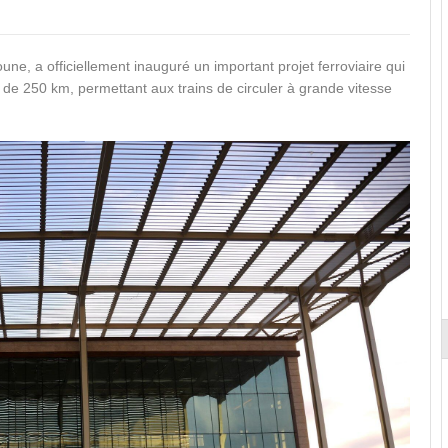
e, a officiellement inauguré un important projet ferroviaire qui
 de 250 km, permettant aux trains de circuler à grande vitesse