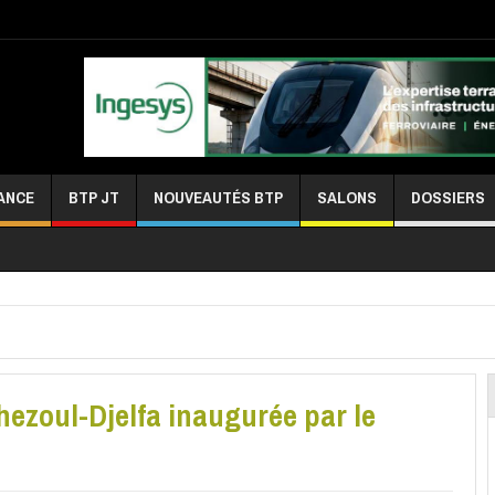
ANCE
BTP JT
NOUVEAUTÉS BTP
SALONS
DOSSIERS
ghezoul-Djelfa inaugurée par le