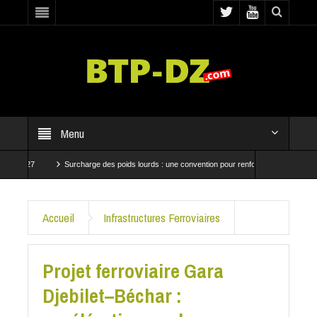
Menu
27
Surcharge des poids lourds : une convention pour renforcer les contrôles
ssent à Baraki et Bab El Oued
CRBC et SNTP mobilisées pour accélérer les travaux 
Accueil
Infrastructures Ferroviaires
Projet ferroviaire Gara
Djebilet–Béchar :