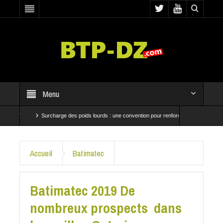
Menu
7
Surcharge des poids lourds : une convention pour renforcer les contrôles
A
sent à Baraki et Bab El Oued
CRBC et SNTP mobilisées pour accélérer les travaux d
Accueil
Batimatec
Batimatec 2019 De
nombreux prospects dans