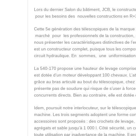
Lors du dernier Salon du bâtiment, JCB, le construct
pour les besoins des nouvelles constructions en R+3
Cette 5e génération des télescopiques de la marqu
marché pour les professionnels de la construction, s
nous présenter les caractéristiques distinctives de 
est un constructeur complet, puisque tous les compos
circuit hydraulique. En sommes, une uniformisation
La 540-170 propose une hauteur de levage comprise 
est dotée d’un moteur développant 100 chevaux. L’at
grâce au bras articulé au bout du télescopique, chez 
présente pas de soudure qui risque de s’user à forc
concurrents directs. Bien au contraire, elle est dotée
Idem, poursuit notre interlocuteur, sur le télescopiqu
machine. Les trois segments adoptent une forme coniq
accessoires sont proposés : des crochets de levage
agrégats et sable jusqu’à 1 000 l. Côté sécurité, un
toute utilisation par inadvertance de la machine. Il pr