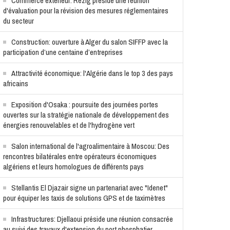
Commerce extérieur: Rezig préside une réunion
d'évaluation pour la révision des mesures réglementaires
du secteur
Construction: ouverture à Alger du salon SIFFP avec la
participation d’une centaine d’entreprises
Attractivité économique: l'Algérie dans le top 3 des pays
africains
Exposition d'Osaka : poursuite des journées portes
ouvertes sur la stratégie nationale de développement des
énergies renouvelables et de l'hydrogène vert
Salon international de l'agroalimentaire à Moscou: Des
rencontres bilatérales entre opérateurs économiques
algériens et leurs homologues de différents pays
Stellantis El Djazair signe un partenariat avec "Idenet"
pour équiper les taxis de solutions GPS et de taximètres
Infrastructures: Djellaoui préside une réunion consacrée
au suivi des travaux d'extension du port phosphatier