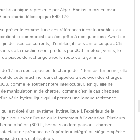
eur britannique représenté par Alger Engins, a mis en avant
 son chariot télescopique 540-170.
e se présente comme l’une des références incontournables du
outient le commercial qui s’est prêté à nos questions. Avant de
l’engin de ses concurrents, d’emblée, il nous annonce que JCB
ants de la machine sont produits par JCB : moteur, vérins, le
 de pièces de rechange avec le reste de la gamme.
de 17 m à des capacités de charge de 4 tonnes. En prime, elle
out de cette machine, qui est appelée à soulever des charges
JCB, comme le soutient notre interlocuteur, est qu’elle ne
e de manipulation et de charge, comme c’est le cas chez ses
 d’un vérin hydraulique qui lui permet une longue résistance.
e qui est doté d’un système hydraulique à l’extérieur de la
ue pour éviter l’usure ou le frottement à l’extension. Plusieurs
, benne à béton (600 l), benne standard pouvant charger
 contacteur de présence de l’opérateur intégré au siège empêche
opose de gros stabilisateurs.