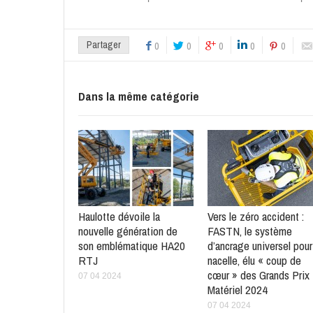
Partager
0
0
0
0
0
Dans la même catégorie
Haulotte dévoile la
Vers le zéro accident :
nouvelle génération de
FASTN, le système
son emblématique HA20
d’ancrage universel pour
RTJ
nacelle, élu « coup de
cœur » des Grands Prix
07 04 2024
Matériel 2024
07 04 2024