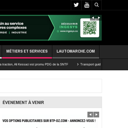
MÉTIERS ET SERVICES
LAUTOMARCHE.COM
 Ali Kessaci est promu PDG de la SNTF
Transport guidé de la capitale: les travaux d’e
ÉVENEMENT À VENIR