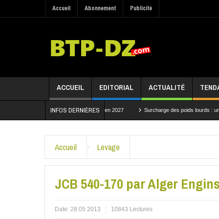
Accueil
Abonnement
Publicité
ACCUEIL
EDITORIAL
ACTUALITÉ
TEND
INFOS DERNIÈRES
ur un projet structurant attendu en 2027
Surcharge des poids lourds : une convention
les travaux du tronçon Bouchegouf–Dréa de la Ligne minière Est
Accueil
Levage
JCB 540-170 par Alger Engin
Date:
28 05 2013
10843 Lectures