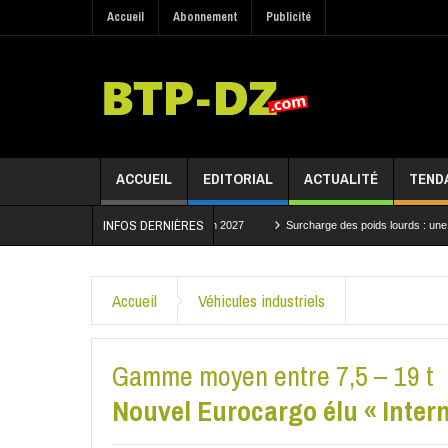
Accueil
Abonnement
Publicité
ACCUEIL
EDITORIAL
ACTUALITÉ
TEND
INFOS DERNIÈRES
un projet structurant attendu en 2027
Surcharge des poids lourds : une convention pou
 travaux du tronçon Bouchegouf–Dréa de la Ligne minière Est
Accueil
Véhicules industriels
Gamme moyen entre 7,5 – 19 t
Nouvel Eurocargo élu « Intern