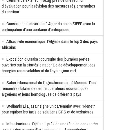
Commerce extérieur: Rezig préside une réunion
d'évaluation pour la révision des mesures réglementaires
du secteur
Construction: ouverture à Alger du salon SIFFP avec la
participation d’une centaine d’entreprises
Attractivité économique: l'Algérie dans le top 3 des pays
africains
Exposition d'Osaka : poursuite des journées portes
ouvertes sur la stratégie nationale de développement des
énergies renouvelables et de l'hydrogène vert
Salon international de l'agroalimentaire à Moscou: Des
rencontres bilatérales entre opérateurs économiques
algériens et leurs homologues de différents pays
Stellantis El Djazair signe un partenariat avec "Idenet"
pour équiper les taxis de solutions GPS et de taximètres
Infrastructures: Djellaoui préside une réunion consacrée
au suivi des travaux d'extension du port phosphatier