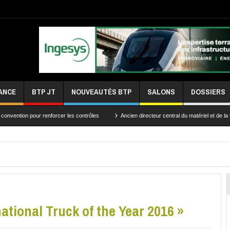
ANCE
BTP JT
NOUVEAUTÉS BTP
SALONS
DOSSIERS
r renforcer les contrôles
Ancien directeur central du matériel et de la traction, Al
ational Truck of the Year 2016 »