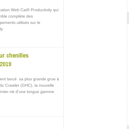
lication Web Cat® Productivity qui
emble complète des
ements utilisés sur le
ty
ur chenilles
 2019
ment lancé sa plus grande grue à
lic Crawler (GHC), la nouvelle
dernier-né d'une longue gamme