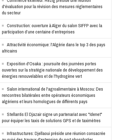
Commerce extérieur: Rezig préside une réunion
d'évaluation pour la révision des mesures réglementaires
du secteur
Construction: ouverture à Alger du salon SIFFP avec la
participation d’une centaine d’entreprises
Attractivité économique: l'Algérie dans le top 3 des pays
africains
Exposition d'Osaka : poursuite des journées portes
ouvertes sur la stratégie nationale de développement des
énergies renouvelables et de l'hydrogène vert
Salon international de l'agroalimentaire à Moscou: Des
rencontres bilatérales entre opérateurs économiques
algériens et leurs homologues de différents pays
Stellantis El Djazair signe un partenariat avec "Idenet"
pour équiper les taxis de solutions GPS et de taximètres
Infrastructures: Djellaoui préside une réunion consacrée
au suivi des travaux d'extension du port phosphatier