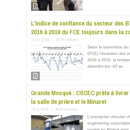
L’indice de confiance du secteur des 
2016 à 2018 du FCE toujours dans la z
15 01 2019
|
2476 Lectures
Selon le baromètre du 
(FCE) l’évolution des 
2016 à 2018, la tendan
atteindre les -42 au
Grande Mosqué : CSCEC prête à livrer a
la salle de prière et le Minaret
29 11 2018
|
4626 Lectures
L'entreprise chinoise c
engineering corporation
projets en Algérie dont