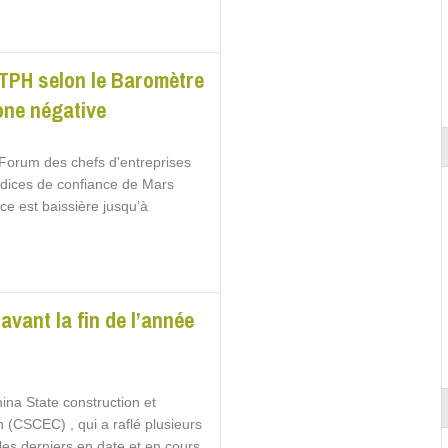
BTPH selon le Baromètre
one négative
Forum des chefs d'entreprises
indices de confiance de Mars
ce est baissière jusqu’à
vant la fin de l’année
hina State construction et
 (CSCEC) , qui a raflé plusieurs
 les derniers en date et en cours