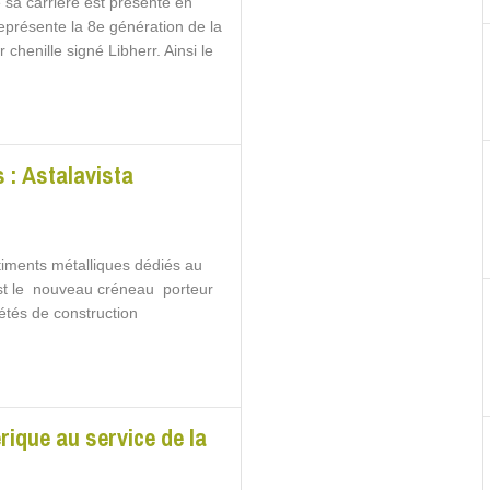
sa carrière est présenté en
eprésente la 8e génération de la
chenille signé Libherr. Ainsi le
 : Astalavista
timents métalliques dédiés au
 est le nouveau créneau porteur
iétés de construction
rique au service de la