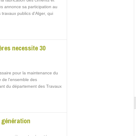
la fabrication des ciments et
és annonce sa participation au
 travaux publics d'Alger, qui
ères necessite 30
ssaire pour la maintenance du
ue de l'ensemble des
dant du département des Travaux
e génération