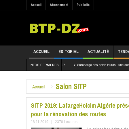
Accueil
Abonnement
Publicité
ACCUEIL
EDITORIAL
ACTUALITÉ
TEND
INFOS DERNIÈRES
et structurant attendu en 2027
Surcharge des poids lourds : une convention pour renf
ux du tronçon Bouchegouf–Dréa de la Ligne minière Est
Salon SITP
Accueil
SITP 2019: LafargeHolcim Algérie prés
pour la rénovation des routes
18 11 2019
|
2378 Lectures