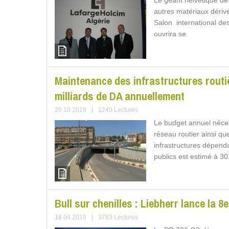
Le géant helvétique de 
autres matériaux dériv
Salon international des
ouvrira se
Maintenance des infrastructures routi
milliards de DA annuellement
20 10 2019
|
1240 Lectures
Le budget annuel néce
réseau routier ainsi q
infrastructures dépen
publics est estimé à 30
Bull sur chenilles : Liebherr lance la 8
18 04 2019
|
3783 Lectures