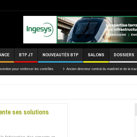
ANCE
BTP JT
NOUVEAUTÉS BTP
SALONS
DOSSIERS
orcer les contrôles
Ancien directeur central du matériel et de la traction, Ali Kessa
ente ses solutions