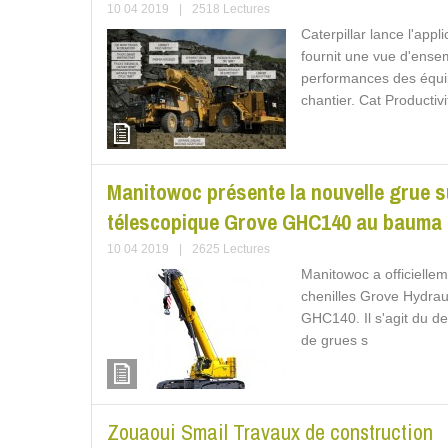
10 04 2019
|
2518 Lectures
Caterpillar lance l'app
fournit une vue d'ens
performances des équip
chantier. Cat Productivi
Manitowoc présente la nouvelle grue s
télescopique Grove GHC140 au bauma
10 04 2019
|
2625 Lectures
Manitowoc a officielle
chenilles Grove Hydrau
GHC140. Il s'agit du 
de grues s
Zouaoui Smail Travaux de construction