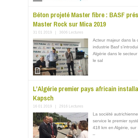
Béton projeté Master fibre : BASF pré
Master Rock sur Mica 2019
31 01 2019
|
3606 Lectures
Acteur majeur dans la 
industrie Basf s’intro
Algérie dans le secteur 
le sal
L’Algérie premier pays africain install
Kapsch
16 01 2019
|
2916 Lectures
La société autrichienne
service le premier sy
418 km en Algérie, sur 
–