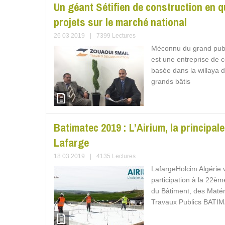
Un géant Sétifien de construction en 
projets sur le marché national
26 03 2019
|
7399 Lectures
Méconnu du grand publ
est une entreprise de c
basée dans la willaya
grands bâtis
Batimatec 2019 : L’Airium, la principa
Lafarge
18 03 2019
|
4135 Lectures
LafargeHolcim Algérie 
participation à la 22èm
du Bâtiment, des Matér
Travaux Publics BATI