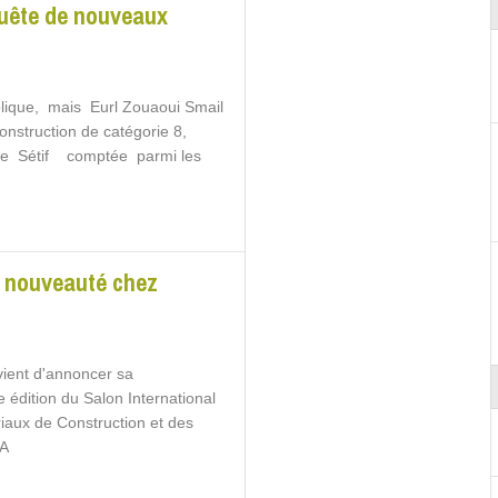
quête de nouveaux
ique, mais Eurl Zouaoui Smail
onstruction de catégorie 8,
 de Sétif comptée parmi les
le nouveauté chez
vient d'annoncer sa
e édition du Salon International
iaux de Construction et des
MA